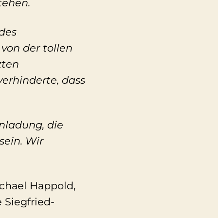
tehen.
des
 von der tollen
zten
erhinderte, dass
nladung, die
ein. Wir
chael Happold,
 Siegfried-