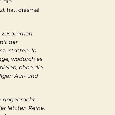
d die
t hat, diesmal
ger zusammen
it der
zustatten. In
age, wodurch es
ielen, ohne die
digen Auf- und
ke angebracht
er letzten Reihe,