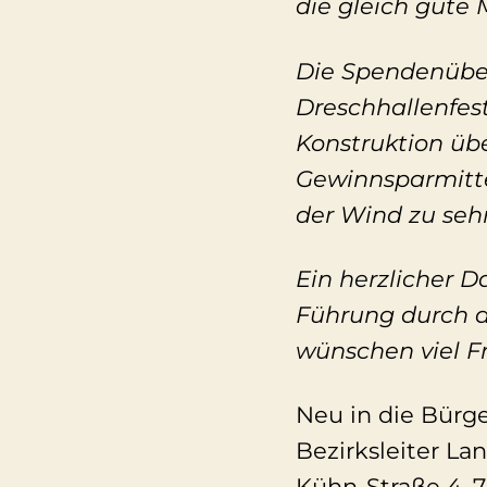
die gleich gute 
Die Spendenüber
Dreschhallenfest
Konstruktion üb
Gewinnsparmitte
der Wind zu sehr
Ein herzlicher D
Führung durch d
wünschen viel F
Neu in die Bürg
Bezirksleiter La
Kühn-Straße 4, 7