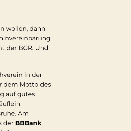
n wollen, dann
rminvereinbarung
ht der BGR. Und
verein in der
er dem Motto des
g auf gutes
äuflein
sruhe. Am
s der
BBBank