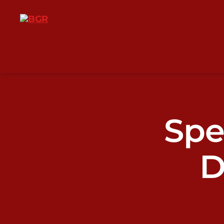
BGR
Sp
D