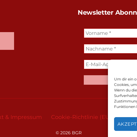
Newsletter Abonn
Um dir ein o
Cookies, um
Wenn du die
Surfverhalte
Zustimmung 
Funktionen 
kt & Impressum
Cookie-Richtlinie (EU)
Daten
AKZEPT
© 2026
BGR