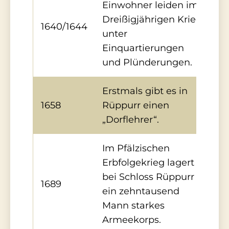
Einwohner leiden im
Dreißigjährigen Krieg
1640/1644
unter
Einquartierungen
und Plünderungen.
Erstmals gibt es in
1658
Rüppurr einen
„Dorflehrer“.
Im Pfälzischen
Erbfolgekrieg lagert
bei Schloss Rüppurr
1689
ein zehntausend
Mann starkes
Armeekorps.