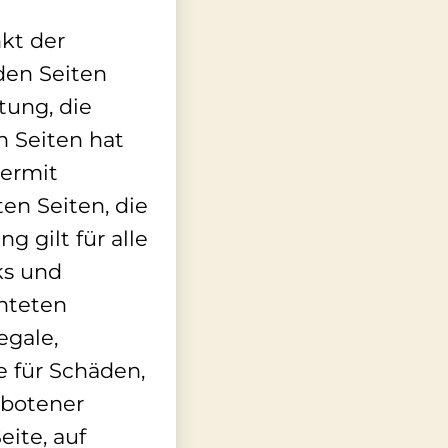
nkt der
den Seiten
tung, die
n Seiten hat
iermit
ten Seiten, die
g gilt für alle
ks und
chteten
egale,
e für Schäden,
ebotener
eite, auf