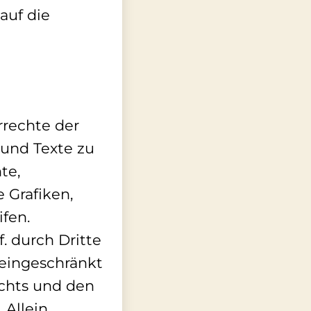
auf die
rrechte der
und Texte zu
te,
 Grafiken,
fen.
. durch Dritte
eingeschränkt
chts und den
 Allein