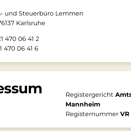
s- und Steuerbüro Lemmen
76137 Karlsruhe
1 470 06 41 2
1 470 06 41 6
essum
Registergericht
Amts
Mannheim
Registernummer
VR 