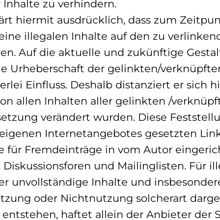
 Inhalte zu verhindern.
ärt hiermit ausdrücklich, dass zum Zeitpu
ine illegalen Inhalte auf den zu verlinken
n. Auf die aktuelle und zukünftige Gestal
ie Urheberschaft der gelinkten/verknüpfte
rlei Einfluss. Deshalb distanziert er sich h
on allen Inhalten aller gelinkten /verknüpf
etzung verändert wurden. Diese Feststellun
 eigenen Internetangebotes gesetzten Lin
e für Fremdeinträge in vom Autor eingeri
Diskussionsforen und Mailinglisten. Für ill
er unvollständige Inhalte und insbesonder
utzung oder Nichtnutzung solcherart darg
entstehen, haftet allein der Anbieter der S