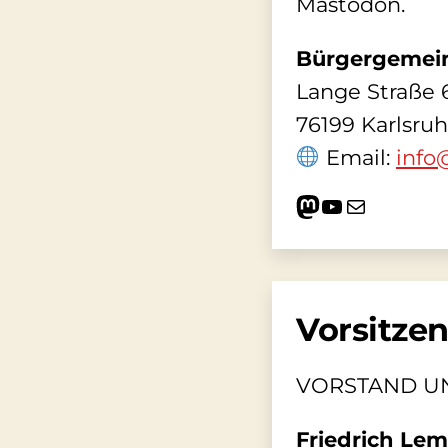
Mastodon.
Bürgergemein
Lange Straße 
76199 Karlsru
Email:
info
Mastodon
YouTube
E-Mail
Vorsitze
VORSTAND UN
Friedrich Le