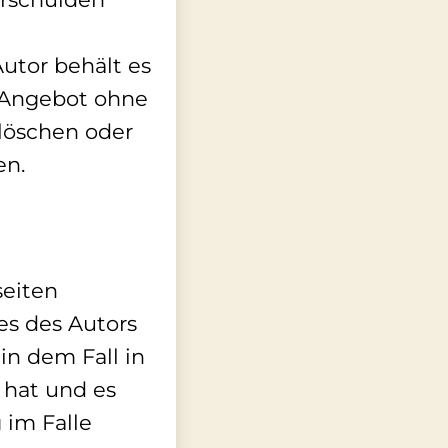
Autor behält es
e Angebot ohne
löschen oder
en.
seiten
es des Autors
in dem Fall in
 hat und es
 im Falle