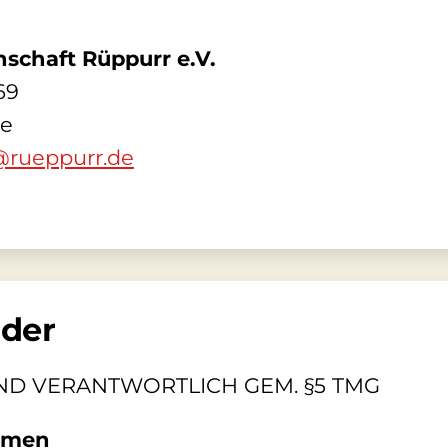
schaft Rüppurr e.V.
69
he
@rueppurr.de
nder
D VERANTWORTLICH GEM. §5 TMG
mmen