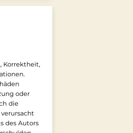
 Korrektheit,
ationen.
chäden
tzung oder
ch die
 verursacht
ns des Autors
erschulden