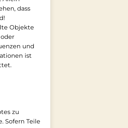
ehen, dass
d!
llte Objekte
 oder
quenzen und
ationen ist
tet.
otes zu
. Sofern Teile