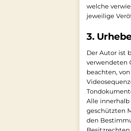
welche verwies
jeweilige Verö
3. Urheb
Der Autor ist 
verwendeten G
beachten, von 
Videosequenzen
Tondokumente,
Alle innerhal
geschützten M
den Bestimmun
Besitzrechten