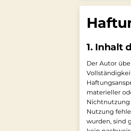
Haftu
1. Inhalt
Der Autor über
Vollständigkei
Haftungsanspr
materieller od
Nichtnutzung 
Nutzung fehle
wurden, sind g
kein nachweisl