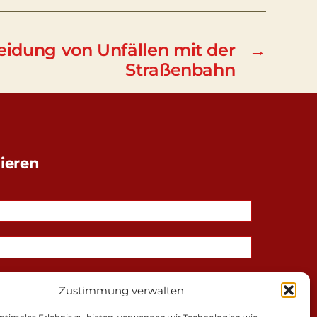
idung von Unfällen mit der
→
Straßenbahn
ieren
Zustimmung verwalten