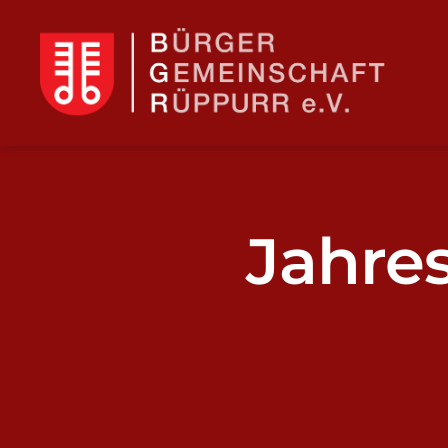
BGR
Jahre