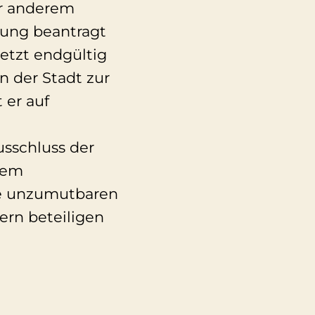
er anderem
ung beantragt
etzt endgültig
 der Stadt zur
 er auf
usschluss der
dem
ne unzumutbaren
rn beteiligen