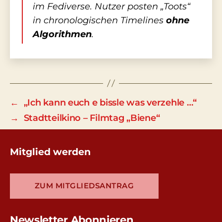
im Fediverse. Nutzer posten „Toots“
in chronologischen Timelines
ohne
Algorithmen
.
←
„Ich kann euch e bissle was verzehle …“
→
Stadtteilkino – Filmtag „Biene“
Mitglied werden
ZUM MITGLIEDSANTRAG
Newsletter Abonnieren