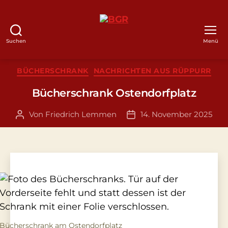
Suchen
Menü
BGR
Kategorien
BÜCHERSCHRANK
NACHRICHTEN AUS RÜPPURR
Bücherschrank Ostendorfplatz
Von
Friedrich Lemmen
14. November 2025
Beitragsautor
Veröffentlichungsdatum
Bücherschrank am Ostendorfplatz