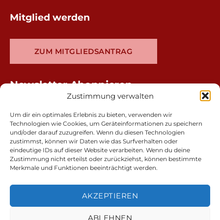
Mitglied werden
ZUM MITGLIEDSANTRAG
Newsletter Abonnieren
Zustimmung verwalten
Um dir ein optimales Erlebnis zu bieten, verwenden wir
Technologien wie Cookies, um Geräteinformationen zu speichern
und/oder darauf zuzugreifen. Wenn du diesen Technologien
zustimmst, können wir Daten wie das Surfverhalten oder
eindeutige IDs auf dieser Website verarbeiten. Wenn du deine
Zustimmung nicht erteilst oder zurückziehst, können bestimmte
Merkmale und Funktionen beeinträchtigt werden.
AKZEPTIEREN
ABLEHNEN