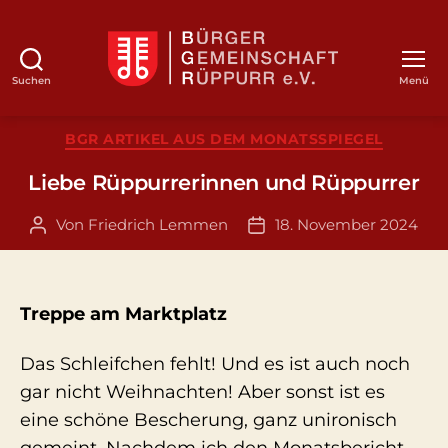
Suchen
Menü
BGR
Kategorien
BGR ARTIKEL AUS DEM MONATSSPIEGEL
Liebe Rüppurrerinnen und Rüppurrer
Von
Friedrich Lemmen
18. November 2024
Beitragsautor
Veröffentlichungsdatum
Treppe am Marktplatz
Das Schleifchen fehlt! Und es ist auch noch
gar nicht Weihnachten! Aber sonst ist es
eine schöne Bescherung, ganz unironisch