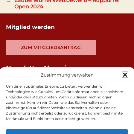
→
Zauberwürfel Wettbewerb – Rüppurrer
Open 2024
Mitglied werden
ZUM MITGLIEDSANTRAG
Newsletter Abonnieren
Zustimmung verwalten
Um dir ein optimales Erlebnis zu bieten, verwenden wir
Technologien wie Cookies, um Geräteinformationen zu speichern
und/oder darauf zuzugreifen. Wenn du diesen Technologien
zustimmst, können wir Daten wie das Surfverhalten oder
eindeutige IDs auf dieser Website verarbeiten. Wenn du deine
Zustimmung nicht erteilst oder zurückziehst, können bestimmte
Merkmale und Funktionen beeinträchtigt werden.