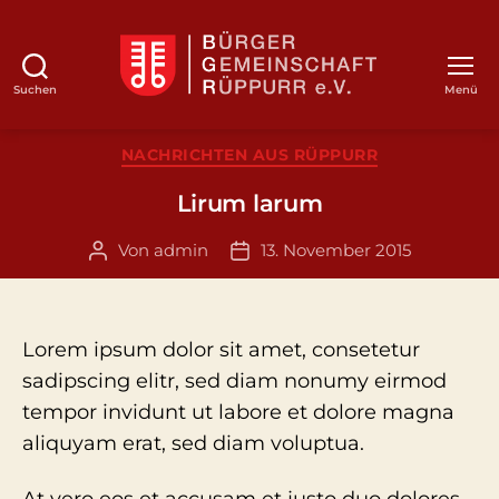
Suchen
Menü
BGR
Kategorien
NACHRICHTEN AUS RÜPPURR
Lirum larum
Von
admin
13. November 2015
Beitragsautor
Veröffentlichungsdatum
Lorem ipsum dolor sit amet, consetetur
sadipscing elitr, sed diam nonumy eirmod
tempor invidunt ut labore et dolore magna
aliquyam erat, sed diam voluptua.