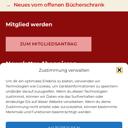
→
Neues vom offenen Bücherschrank
Mitglied werden
ZUM MITGLIEDSANTRAG
Newsletter Abonnieren
Zustimmung verwalten
Um dir ein optimales Erlebnis zu bieten, verwenden wir
Technologien wie Cookies, um Geräteinformationen zu speichern
und/oder darauf zuzugreifen. Wenn du diesen Technologien
zustimmst, können wir Daten wie das Surfverhalten oder
eindeutige IDs auf dieser Website verarbeiten. Wenn du deine
Zustimmung nicht erteilst oder zurückziehst, können bestimmte
Merkmale und Funktionen beeinträchtigt werden.