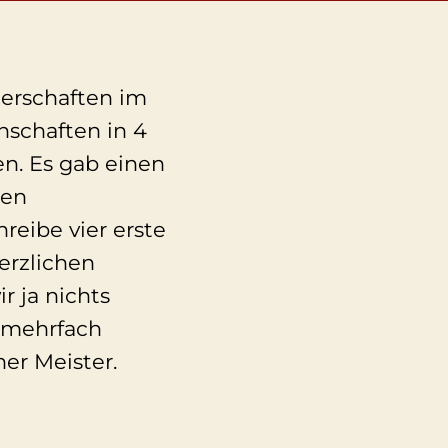
terschaften im
schaften in 4
n. Es gab einen
ten
eibe vier erste
erzlichen
r ja nichts
s mehrfach
er Meister.