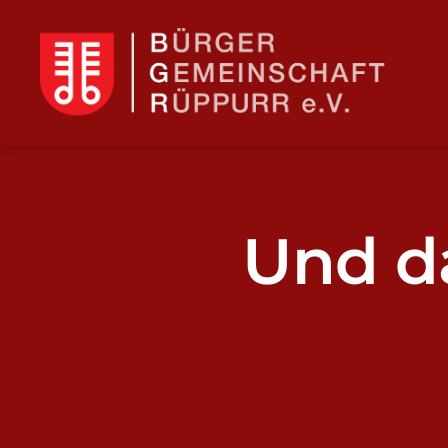
BGR
Und d