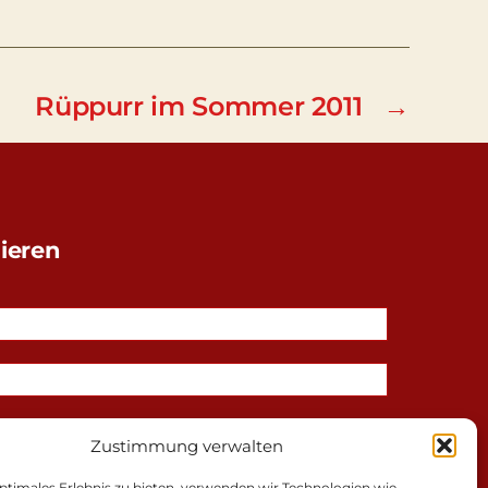
Rüppurr im Sommer 2011
→
ieren
Zustimmung verwalten
ptimales Erlebnis zu bieten, verwenden wir Technologien wie