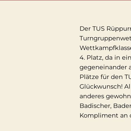
Der TUS Rüppurr
Turngruppenwett
Wettkampfklasse
4. Platz, da in
gegeneinander a
Plätze für den T
Glückwunsch! All
anderes gewohnt
Badischer, Bade
Kompliment an d