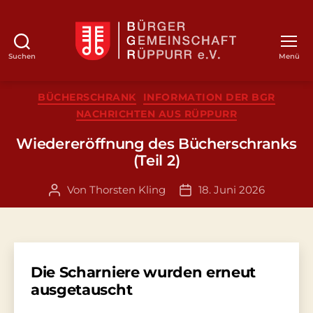
Suchen
Menü
BGR
Kategorien
BÜCHERSCHRANK
INFORMATION DER BGR
NACHRICHTEN AUS RÜPPURR
Wiedereröffnung des Bücherschranks
(Teil 2)
Von
Thorsten Kling
18. Juni 2026
Beitragsautor
Veröffentlichungsdatum
Die Scharniere wurden erneut
ausgetauscht