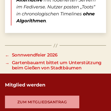
Alternative
mit föderierten Servern
im Fediverse. Nutzer posten „Toots“
in chronologischen Timelines
ohne
Algorithmen
.
←
Sonnwendfeier 2026
→
Gartenbauamt bittet um Unterstützung
beim Gießen von Stadtbäumen
Mitglied werden
ZUM MITGLIEDSANTRAG