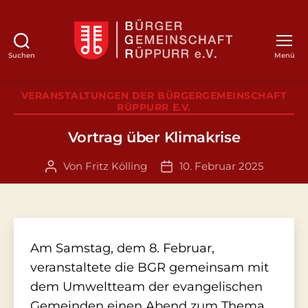
Suchen
Menü
BGR
Kategorien
VERANSTALTUNGEN DER BÜRGERGEMEINSCHAFT
RÜPPURR E.V.
Vortrag über Klimakrise
Von
Fritz Kölling
10. Februar 2025
Beitragsautor
Veröffentlichungsdatum
Am Samstag, dem 8. Februar,
veranstaltete die BGR gemeinsam mit
dem Umweltteam der evangelischen
Gemeinden einen Abend zum Thema