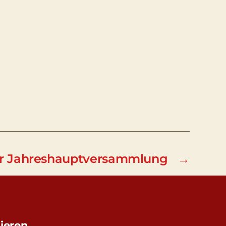
ur Jahreshauptversammlung
→
ieren