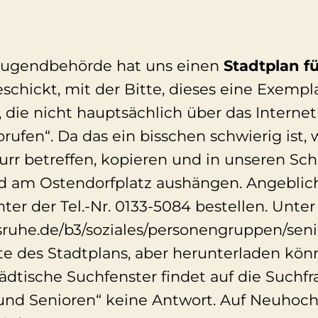
 Jugendbehörde hat uns einen
Stadtplan f
schickt, mit der Bitte, dieses eine Exemp
 die nicht hauptsächlich über das Internet
rufen“. Da das ein bisschen schwierig ist, 
urr betreffen, kopieren und in unseren Sc
d am Ostendorfplatz aushängen. Angeblic
ter der Tel.-Nr. 0133-5084 bestellen. Unte
sruhe.de/b3/soziales/personengruppen/seni
ite des Stadtplans, aber herunterladen kön
tädtische Suchfenster findet auf die Suchf
 und Senioren“ keine Antwort. Auf Neuhoch