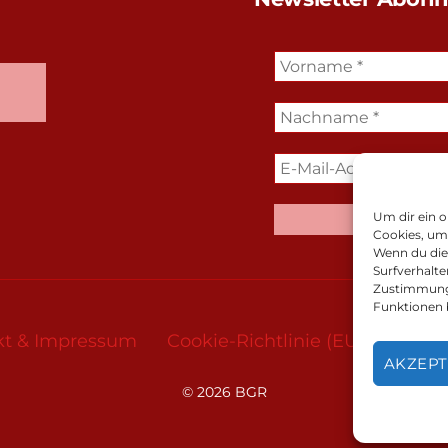
Um dir ein o
Cookies, um
Wenn du die
Surfverhalte
Zustimmung 
Funktionen 
kt & Impressum
Cookie-Richtlinie (EU)
Daten
AKZEPT
© 2026
BGR