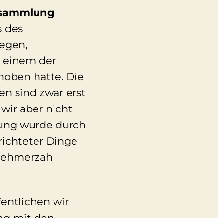
rsammlung
s des
iegen,
n einem der
hoben hatte. Die
n sind zwar erst
 wir aber nicht
dung wurde durch
rrichteter Dinge
lnehmerzahl
fentlichen wir
ng mit den