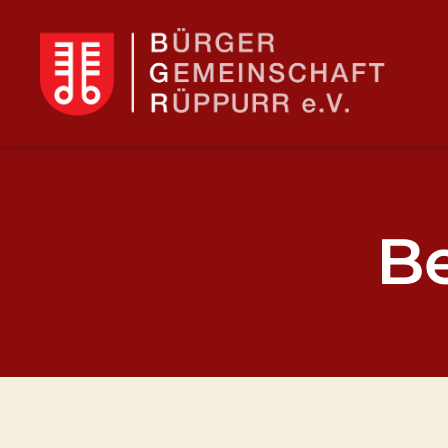
BGR
B