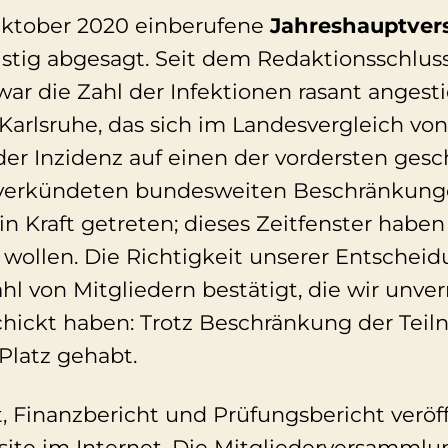
 Oktober 2020 einberufene
Jahreshauptve
istig abgesagt. Seit dem Redaktionsschlus
ar die Zahl der Infektionen rasant angest
Karlsruhe, das sich im Landesvergleich vo
der Inzidenz auf einen der vordersten gesc
verkündeten bundesweiten Beschränkunge
n Kraft getreten; dieses Zeitfenster haben
wollen. Die Richtigkeit unserer Entschei
hl von Mitgliedern bestätigt, die wir unve
hickt haben: Trotz Beschränkung der Tei
Platz gehabt.
, Finanzbericht und Prüfungsbericht veröf
site im Internet. Die Mitgliederversammlu