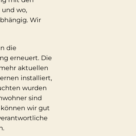
 und wo,
bhängig. Wir
n die
ng erneuert. Die
 mehr aktuellen
nen installiert,
euchten wurden
nwohner sind
 können wir gut
verantwortliche
n.