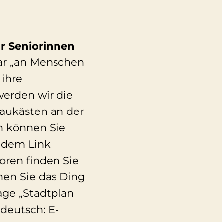
ür Seniorinnen
lar „an Menschen
 ihre
werden wir die
haukästen an der
h können Sie
r dem Link
oren finden Sie
nen Sie das Ding
rage „Stadtplan
deutsch: E-