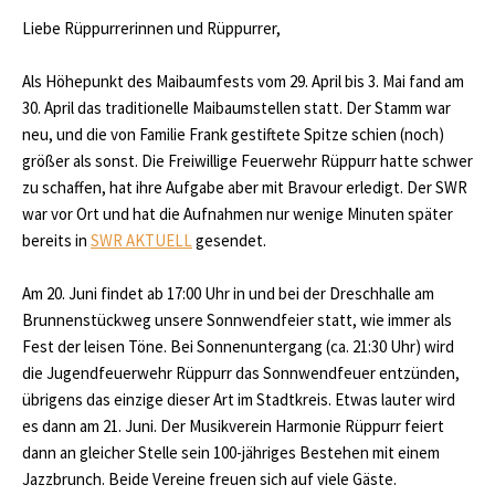
Liebe Rüppurrerinnen und Rüppurrer,
Als Höhepunkt des Maibaumfests vom 29. April bis 3. Mai fand am
30. April das traditionelle Maibaumstellen statt. Der Stamm war
neu, und die von Familie Frank gestiftete Spitze schien (noch)
größer als sonst. Die Freiwillige Feuerwehr Rüppurr hatte schwer
zu schaffen, hat ihre Aufgabe aber mit Bravour erledigt. Der SWR
war vor Ort und hat die Aufnahmen nur wenige Minuten später
bereits in
SWR AKTUELL
gesendet.
Am 20. Juni findet ab 17:00 Uhr in und bei der Dreschhalle am
Brunnenstückweg unsere Sonnwendfeier statt, wie immer als
Fest der leisen Töne. Bei Sonnenuntergang (ca. 21:30 Uhr) wird
die Jugendfeuerwehr Rüppurr das Sonnwendfeuer entzünden,
übrigens das einzige dieser Art im Stadtkreis. Etwas lauter wird
es dann am 21. Juni. Der Musikverein Harmonie Rüppurr feiert
dann an gleicher Stelle sein 100-jähriges Bestehen mit einem
Jazzbrunch. Beide Vereine freuen sich auf viele Gäste.